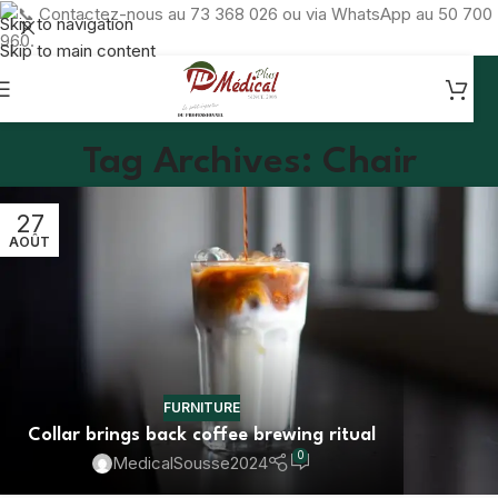
Contactez-nous au 73 368 026 ou via WhatsApp au 50 700
Skip to navigation
960.
Skip to main content
Tag Archives: Chair
27
AOÛT
FURNITURE
Collar brings back coffee brewing ritual
0
MedicalSousse2024