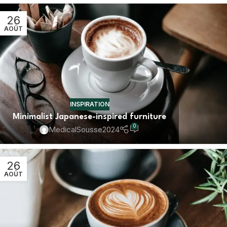
26
AOÛT
INSPIRATION
Minimalist Japanese-inspired furniture
0
MedicalSousse2024
26
AOÛT