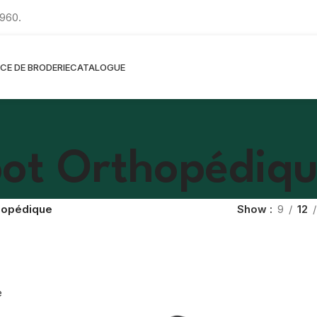
960.
ICE DE BRODERIE
CATALOGUE
ot Orthopédiq
hopédique
Show
9
12
e