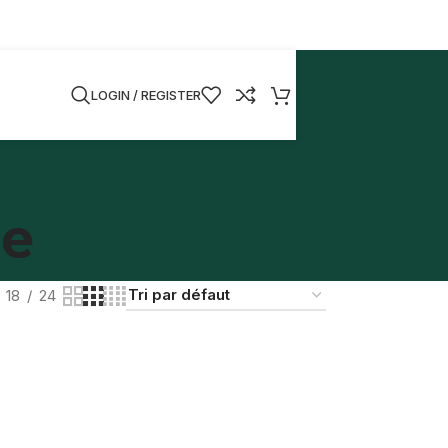
LOGIN / REGISTER
ue
18
24