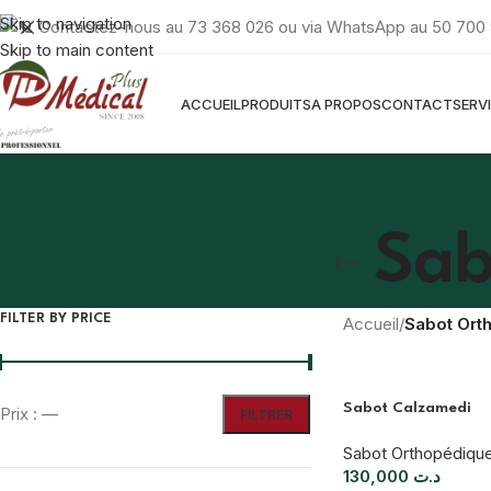
Skip to navigation
Contactez-nous au 73 368 026 ou via WhatsApp au 50 700 
Skip to main content
ACCUEIL
PRODUITS
A PROPOS
CONTACT
SERV
Sab
FILTER BY PRICE
Accueil
/
Sabot Ort
Sabot Calzamedi
Prix :
—
FILTRER
Sabot Orthopédiqu
130,000
د.ت