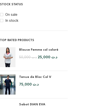
STOCK STATUS
On sale
In stock
TOP RATED PRODUCTS
Blouse Femme col coloré
BLOUSE
25,000
د.ت
50,000
د.ت
Blouse Homme
Blouse Femme
Tenue de Bloc Col V
75,000
د.ت
Sabot DIAN EVA