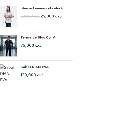
Blouse Femme col coloré
25,000
د.ت
50,000
د.ت
Tenue de Bloc Col V
75,000
د.ت
BLOUSE
Sabot DIAN EVA
Blouse Homme
120,000
د.ت
Blouse Femme